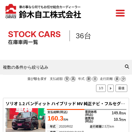
STOCK CARS
36台
在庫車両一覧
複数の条件から絞り込み
並び順を戻す
支払総額
安
高
年式
新
古
走行距離
多
少
1/3
最後
ソリオ 1.2 バンディット ハイブリッド MV 純正ナビ・フルセグ・Bluetooth・全方位カ
車両価格
支払総額
(税込)
149.8
万円
(税込)
160.3
諸費用
10.5
万円
万円
(税込)
年式
走行距離
2020/R02
2.5万km