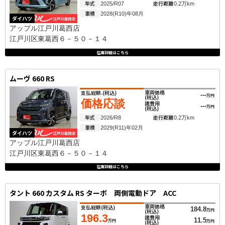
年式
走行距離
2025/R07
0.2万km
車検
2028(R10)年08月
ダイハツ
アップル江戸川葛西店
江戸川区東葛西６－５０－１４
在庫詳細はこちら
ムーヴ 660 RS
車両価格
支払総額.
(税込)
---
万円
(税込)
価格応談
諸費用
---
万円
(税込)
年式
走行距離
2026/R8
0.2万km
車検
2029(R11)年02月
ダイハツ
アップル江戸川葛西店
江戸川区東葛西６－５０－１４
在庫詳細はこちら
タント 660 カスタム RS ターボ 両側電動ドア ACC
車両価格
支払総額
(税込)
184.8
万円
(税込)
196.3
諸費用
11.5
万円
万円
(税込)