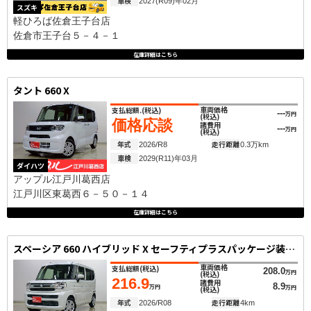
車検
2027(R09)年02月
スズキ
軽ひろば佐倉王子台店
佐倉市王子台５－４－１
在庫詳細はこちら
タント 660 X
車両価格
支払総額.
(税込)
---
万円
(税込)
価格応談
諸費用
---
万円
(税込)
年式
走行距離
2026/R8
0.3万km
車検
2029(R11)年03月
ダイハツ
アップル江戸川葛西店
江戸川区東葛西６－５０－１４
在庫詳細はこちら
スペーシア 660 ハイブリッド X セーフティプラスパッケージ装着車 セーフティサポート装着車両側電動スライド
車両価格
支払総額
(税込)
208.0
万円
(税込)
216.9
諸費用
8.9
万円
万円
(税込)
年式
走行距離
2026/R08
4km