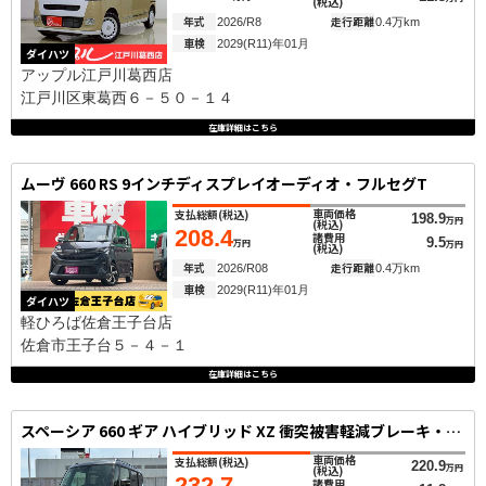
(税込)
年式
走行距離
2026/R8
0.4万km
車検
2029(R11)年01月
ダイハツ
アップル江戸川葛西店
江戸川区東葛西６－５０－１４
在庫詳細はこちら
ムーヴ 660 RS 9インチディスプレイオーディオ・フルセグT
車両価格
支払総額
(税込)
198.9
万円
(税込)
208.4
諸費用
9.5
万円
万円
(税込)
年式
走行距離
2026/R08
0.4万km
車検
2029(R11)年01月
ダイハツ
軽ひろば佐倉王子台店
佐倉市王子台５－４－１
在庫詳細はこちら
スペーシア 660 ギア ハイブリッド XZ 衝突被害軽減ブレーキ・アダプティブクルー
車両価格
支払総額
(税込)
220.9
万円
(税込)
232.7
諸費用