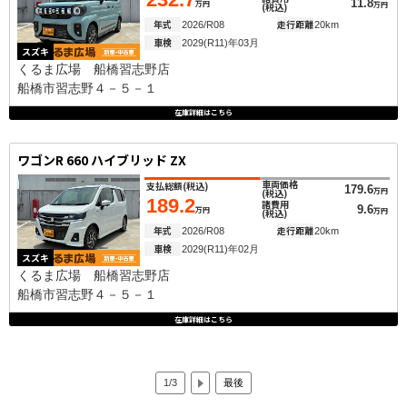
11.8
万円
万円
(税込)
年式
走行距離
2026/R08
20km
車検
2029(R11)年03月
スズキ
くるま広場 船橋習志野店
船橋市習志野４－５－１
在庫詳細はこちら
ワゴンR 660 ハイブリッド ZX
車両価格
支払総額
(税込)
179.6
万円
(税込)
189.2
諸費用
9.6
万円
万円
(税込)
年式
走行距離
2026/R08
20km
車検
2029(R11)年02月
スズキ
くるま広場 船橋習志野店
船橋市習志野４－５－１
在庫詳細はこちら
1/3
最後