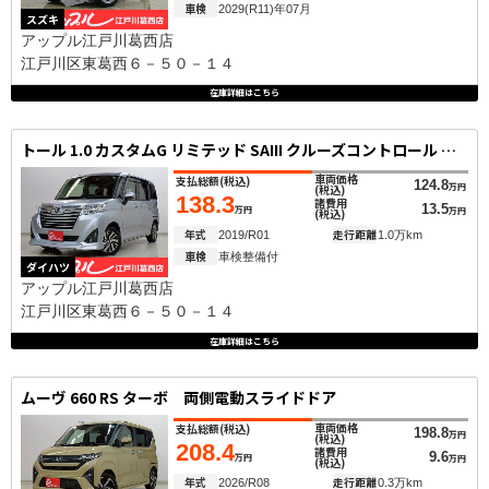
車検
2029(R11)年07月
スズキ
アップル江戸川葛西店
江戸川区東葛西６－５０－１４
在庫詳細はこちら
トール 1.0 カスタムG リミテッド SAIII クルーズコントロール 衝突被害軽減ブレー
車両価格
支払総額
(税込)
124.8
万円
(税込)
138.3
諸費用
13.5
万円
万円
(税込)
年式
走行距離
2019/R01
1.0万km
車検
車検整備付
ダイハツ
アップル江戸川葛西店
江戸川区東葛西６－５０－１４
在庫詳細はこちら
ムーヴ 660 RS ターボ 両側電動スライドドア
車両価格
支払総額
(税込)
198.8
万円
(税込)
208.4
諸費用
9.6
万円
万円
(税込)
年式
走行距離
2026/R08
0.3万km