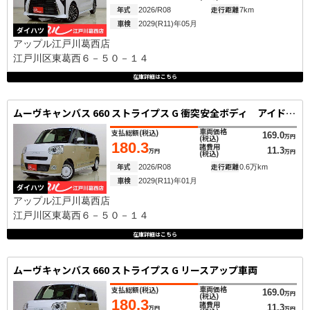
年式
走行距離
2026/R08
7km
車検
2029(R11)年05月
ダイハツ
アップル江戸川葛西店
江戸川区東葛西６－５０－１４
在庫詳細はこちら
ムーヴキャンバス 660 ストライプス G 衝突安全ボディ アイドリングストップ機能
車両価格
支払総額
(税込)
169.0
万円
(税込)
180.3
諸費用
11.3
万円
万円
(税込)
年式
走行距離
2026/R08
0.6万km
車検
2029(R11)年01月
ダイハツ
アップル江戸川葛西店
江戸川区東葛西６－５０－１４
在庫詳細はこちら
ムーヴキャンバス 660 ストライプス G リースアップ車両
車両価格
支払総額
(税込)
169.0
万円
(税込)
180.3
諸費用
11.3
万円
万円