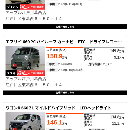
車検
2029(R11)年01月
ダイハツ
アップル江戸川葛西店
江戸川区東葛西６－５０－１４
在庫詳細はこちら
エブリイ 660 PC ハイルーフ カーナビ ETC ドライブレコーダー
車両価格
支払総額
(税込)
149.8
万円
(税込)
158.9
諸費用
9.1
万円
万円
(税込)
年式
走行距離
2026/R08
0.2万km
車検
2028(R10)年03月
スズキ
アップル江戸川葛西店
江戸川区東葛西６－５０－１４
在庫詳細はこちら
ワゴンR 660 ZL マイルドハイブリッド LEDヘッドライト
車両価格
支払総額
(税込)
134.8
万円
(税込)
146.1
諸費用
11.3
万円
万円
(税込)